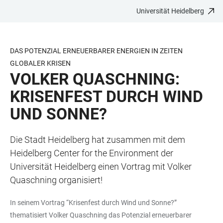
Universität Heidelberg
ZUM
HAUPTNAVIGATION
WEBSEITENSUCHE
LINKS
HAUPTINHALT
ÖFFNEN
ÖFFNEN
ZUR
BARRIEREFREIHEIT
DAS POTENZIAL ERNEUERBARER ENERGIEN IN ZEITEN
GLOBALER KRISEN
VOLKER QUASCHNING:
KRISENFEST DURCH WIND
UND SONNE?
Die Stadt Heidelberg hat zusammen mit dem
Heidelberg Center for the Environment der
Universität Heidelberg einen Vortrag mit Volker
Quaschning organisiert!
In seinem Vortrag “Krisenfest durch Wind und Sonne?”
thematisiert Volker Quaschning das Potenzial erneuerbarer