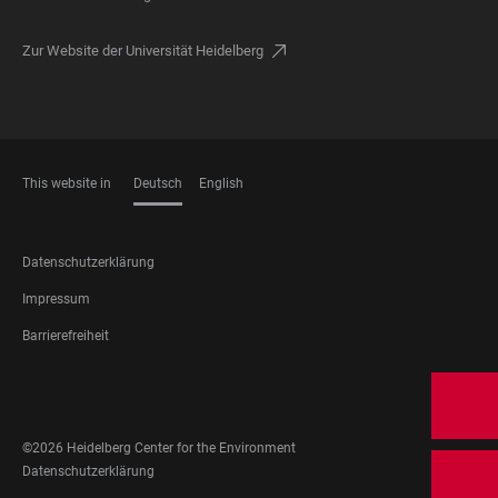
Zur Website der Universität Heidelberg
This website in
Deutsch
English
SPRACHEN
FOOTER
Datenschutzerklärung
LEGAL
Impressum
Barrierefreiheit
FOOTER
SOCIAL
MEDIA
©2026 Heidelberg Center for the Environment
FOOTER
Datenschutzerklärung