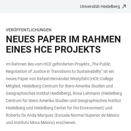
Universität Heidelberg
ZUM
HAUPTNAVIGATION
WEBSEITENSUCHE
LINKS
HAUPTINHALT
ÖFFNEN
ÖFFNEN
ZUR
BARRIEREFREIHEIT
VERÖFFENTLICHUNGEN
NEUES PAPER IM RAHMEN
EINES HCE PROJEKTS
Im Rahmen des vom HCE geförderten Projekts „The Public
Negotiation of Justice in Transitions to Sustainability“ ist ein
neues Paper von Rafael Hernández Westpfahl (HCE-College
Mitglied, Heidelberg Centrum für Ibero-Amerika Studien und
Geographisches Institut Heidelberg), Rosa Lehmann (Heidelberg
Centrum für Ibero-Amerika Studien und Geographisches Institut
Heidelberg und Heidelberg Center for the Environment) und
Roberto De Anda Marquez (Escuela Normal Superior de México
und Instituto Mora México) erschienen.