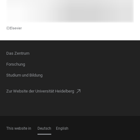
ⓒElsevier
Das Zentrum
FOOTER
Forschung
Studium und Bildung
Zur Website der Universität Heidelberg
This website in
Deutsch
English