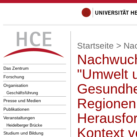
Startseite
>
Na
Nachwuc
Das Zentrum
"Umwelt 
Forschung
Gesundhei
Organisation
Geschäftsführung
Regionen
Presse und Medien
Publikationen
Herausfo
Veranstaltungen
Heidelberger Brücke
Kontext 
Studium und Bildung