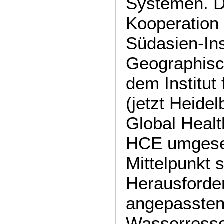
Systemen. Da
Kooperation
Südasien-Ins
Geographisch
dem Institut 
(jetzt Heidelb
Global Healt
HCE umgese
Mittelpunkt 
Herausforde
angepasste
Wasserress