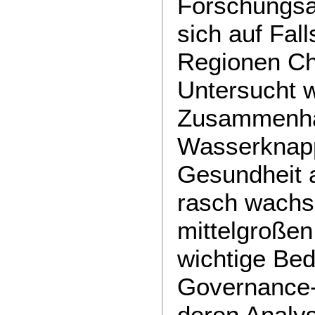
Forschungsa
sich auf Fall
Regionen Chi
Untersucht 
Zusammen­h
Wasserknapp
Gesundheit 
rasch wachs
mittelgroßen
wichtige Be
Governance-S
deren Analy