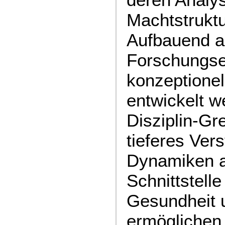
Macht­struk­t
Aufbauend a
Forschungse
konzeptionel
entwickelt w
Disziplin-Gr
tieferes Ver
Dynamiken a
Schnittstell
Gesundheit 
ermöglichen