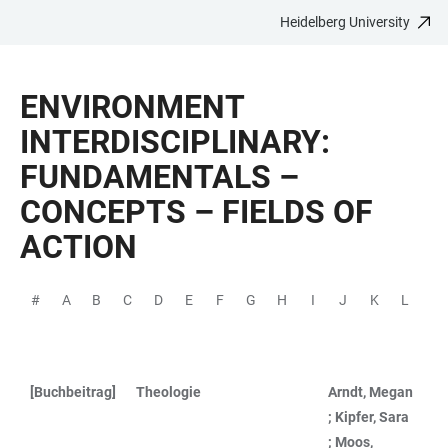
Heidelberg University
JUMP
OPEN
OPEN
ACCESSIBILITY
TO
MAIN
SEARCH
LINKS
MAIN
NAVIGATION
FORM
ENVIRONMENT
CONTENT
INTERDISCIPLINARY:
FUNDAMENTALS –
CONCEPTS – FIELDS OF
ACTION
#
A
B
C
D
E
F
G
H
I
J
K
L
M
[Buchbeitrag]
Theologie
Arndt, Megan
TABLE
; Kipfer, Sara
; Moos,