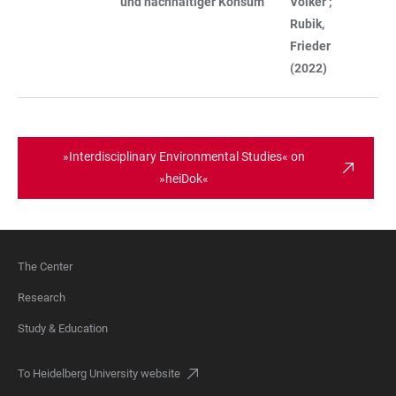
und nachhaltiger Konsum
Volker ;
Rubik,
Frieder
(2022)
»Interdisciplinary Environmental Studies« on
»heiDok«
The Center
FOOTER
Research
Study & Education
To Heidelberg University website