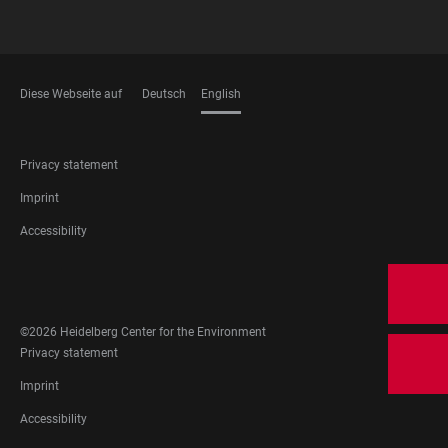
Diese Webseite auf
Deutsch
English
LANGUAGES
FOOTER
Privacy statement
LEGAL
Imprint
Accessibility
FOOTER
SOCIAL
MEDIA
©2026 Heidelberg Center for the Environment
FOOTER
Privacy statement
LEGAL
Imprint
Accessibility