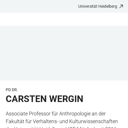
Universität Heidelberg
ZUM
HAUPTNAVIGATION
WEBSEITENSUCHE
LINKS
HAUPTINHALT
ÖFFNEN
ÖFFNEN
ZUR
BARRIEREFREIHEIT
PD DR.
CARSTEN WERGIN
Associate Professor für Anthropologie an der
Fakultät für Verhaltens- und Kulturwissenschaften