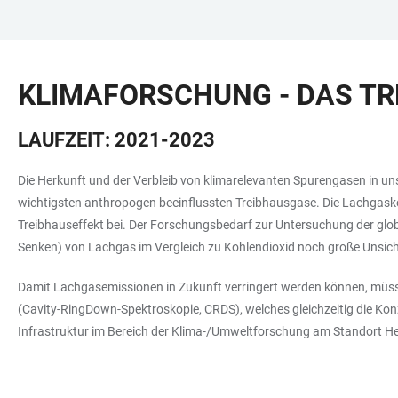
ZUM
HAUPTNAVIGATION
WEBSEITENSUCHE
LINKS
HAUPTINHALT
ÖFFNEN
ÖFFNEN
ZUR
KLIMAFORSCHUNG - DAS TR
BARRIEREFREIHEIT
LAUFZEIT: 2021-2023
Die Herkunft und der Verbleib von klimarelevanten Spurengasen in u
wichtigsten anthropogen beeinflussten Treibhausgase. Die Lachgaskon
Treibhauseffekt bei. Der Forschungsbedarf zur Untersuchung der glob
Senken) von Lachgas im Vergleich zu Kohlendioxid noch große Unsiche
Damit Lachgasemissionen in Zukunft verringert werden können, müsse
(Cavity-RingDown-Spektroskopie, CRDS), welches gleichzeitig die Ko
Infrastruktur im Bereich der Klima-/Umweltforschung am Standort Hei