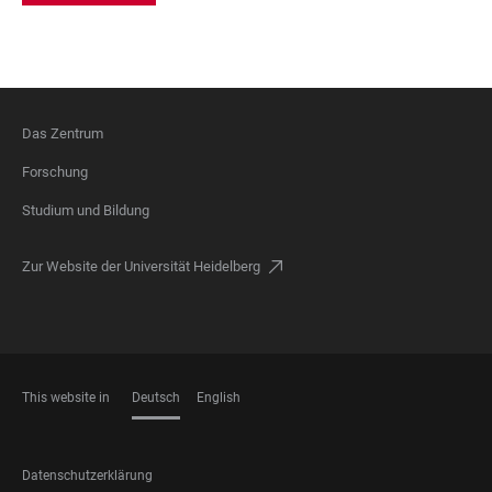
Das Zentrum
FOOTER
Forschung
Studium und Bildung
Zur Website der Universität Heidelberg
This website in
Deutsch
English
SPRACHEN
FOOTER
Datenschutzerklärung