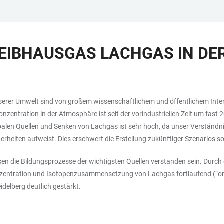
EIBHAUSGAS LACHGAS IN DE
nserer Umwelt sind von großem wissenschaftlichem und öffentlichem Inte
zentration in der Atmosphäre ist seit der vorindustriellen Zeit um fas
alen Quellen und Senken von Lachgas ist sehr hoch, da unser Verständni
rheiten aufweist. Dies erschwert die Erstellung zukünftiger Szenarios 
n die Bildungsprozesse der wichtigsten Quellen verstanden sein. Durch
nzentration und Isotopenzusammensetzung von Lachgas fortlaufend (“onl
delberg deutlich gestärkt.