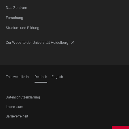
Das Zentrum
FOOTER
Forschung
Studium und Bildung
Zur Website der Universität Heidelberg
This website in
Deutsch
English
SPRACHEN
FOOTER
Datenschutzerklärung
LEGAL
Impressum
Barrierefreiheit