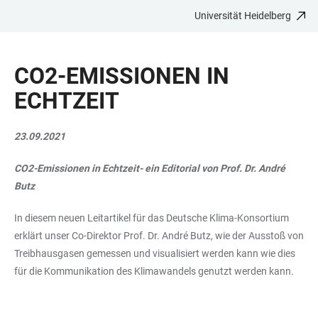
Universität Heidelberg
ZUM
HAUPTNAVIGATION
WEBSEITENSUCHE
LINKS
HAUPTINHALT
ÖFFNEN
ÖFFNEN
ZUR
CO2-EMISSIONEN IN
BARRIEREFREIHEIT
ECHTZEIT
23.09.2021
CO2-Emissionen in Echtzeit- ein Editorial von Prof. Dr. André
Butz
In diesem neuen Leitartikel für das Deutsche Klima-Konsortium
erklärt unser Co-Direktor Prof. Dr. André Butz, wie der Ausstoß von
Treibhausgasen gemessen und visualisiert werden kann wie dies
für die Kommunikation des Klimawandels genutzt werden kann.