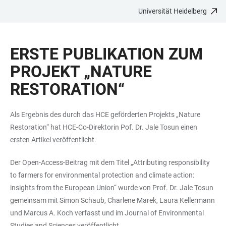
Universität Heidelberg
ZUM
HAUPTNAVIGATION
WEBSEITENSUCHE
LINKS
HAUPTINHALT
ÖFFNEN
ÖFFNEN
ZUR
ERSTE PUBLIKATION ZUM
BARRIEREFREIHEIT
PROJEKT „NATURE
RESTORATION“
Als Ergebnis des durch das HCE geförderten Projekts „Nature
Restoration“ hat HCE-Co-Direktorin Pof. Dr. Jale Tosun einen
ersten Artikel veröffentlicht.
Der Open-Access-Beitrag mit dem Titel „Attributing responsibility
to farmers for environmental protection and climate action:
insights from the European Union“ wurde von Prof. Dr. Jale Tosun
gemeinsam mit Simon Schaub, Charlene Marek, Laura Kellermann
und Marcus A. Koch verfasst und im Journal of Environmental
Studies and Sciences veröffentlicht.