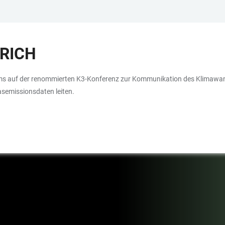
URICH
ms auf der renommierten K3-Konferenz zur Kommunikation des Klimawande
semissionsdaten leiten.