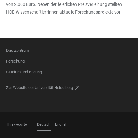
von 2.000 Euro. Neben der feierlichen Preisverleihung stellten
HCE-Wissenschaftler*innen aktuelle Forschungsprojekte vor
Das Zentrum
FOOTER
Forschung
Studium und Bildung
Zur Website der Universität Heidelberg
This website in
Deutsch
English
SPRACHEN