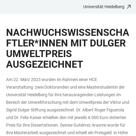
Universität Heidelberg
ZUM
HAUPTNAVIGATION
WEBSEITENSUCHE
LINKS
HAUPTINHALT
ÖFFNEN
ÖFFNEN
ZUR
NACHWUCHSWISSENSCHA
BARRIEREFREIHEIT
FTLER*INNEN MIT DULGER
UMWELTPREIS
AUSGEZEICHNET
Am 22. März 2023 wurden im Rahmen einer HCE
Veranstaltung zwei Doktoranden und eine Masterstudentin der
Universität Heidelberg für ihre herausragenden Leistungen im
Bereich der Umweltforschung mit dem Umweltpreis der Viktor und
Sigrid Dulger Stiftung ausgezeichnet. Dr. Albert Roger Figuerola
und Dr. Felix Kaiser erhielten den mit jeweils 4.000 Euro dotierten
Preis für ihre Dissertationen. Denise Gutiérrez Arasme wurde für
ihre Masterarbeit ausgezeichnet und erhielt ein Preisgeld in Höhe