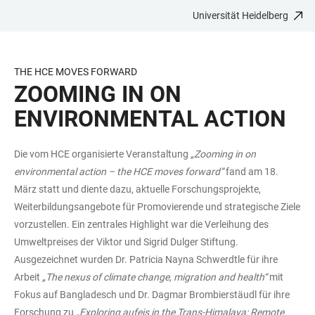
Universität Heidelberg
ZUM
HAUPTNAVIGATION
WEBSEITENSUCHE
LINKS
HAUPTINHALT
ÖFFNEN
ÖFFNEN
ZUR
BARRIEREFREIHEIT
THE HCE MOVES FORWARD
ZOOMING IN ON
ENVIRONMENTAL ACTION
Die vom HCE organisierte Veranstaltung
„Zooming in on
environmental action – the HCE moves forward”
fand am 18.
März statt und diente dazu, aktuelle Forschungsprojekte,
Weiterbildungsangebote für Promovierende und strategische Ziele
vorzustellen. Ein zentrales Highlight war die Verleihung des
Umweltpreises der Viktor und Sigrid Dulger Stiftung.
Ausgezeichnet wurden Dr. Patricia Nayna Schwerdtle für ihre
Arbeit
„The nexus of climate change, migration and health“
mit
Fokus auf Bangladesch und Dr. Dagmar Brombierstäudl für ihre
Forschung zu
„Exploring aufeis in the Trans-Himalaya: Remote