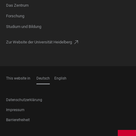
Das Zentrum
FOOTER
Forschung
Studium und Bildung
Zur Website der Universität Heidelberg
This website in
Deutsch
English
SPRACHEN
FOOTER
Datenschutzerklärung
LEGAL
Impressum
Barrierefreiheit
FOOTER