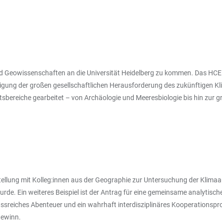
und Geowissenschaften an die Universität Heidelberg zu kommen. Das HCE
ältigung der großen gesellschaftlichen Herausforderung des zukünftigen
ftsbereiche gearbeitet – von Archäologie und Meeresbiologie bis hin zur
gstellung mit Kolleg:innen aus der Geographie zur Untersuchung der Kli
rde. Ein weiteres Beispiel ist der Antrag für eine gemeinsame analytisch
chlussreiches Abenteuer und ein wahrhaft interdisziplinäres Kooperationsp
Gewinn.