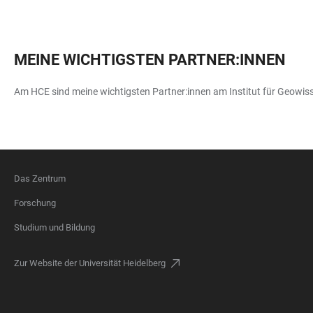
MEINE WICHTIGSTEN PARTNER:INNEN
Am HCE sind meine wichtigsten Partner:innen am Institut für Geowiss
Das Zentrum
FOOTER
Forschung
Studium und Bildung
Zur Website der Universität Heidelberg