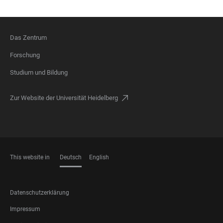
Das Zentrum
FOOTER
Forschung
Studium und Bildung
Zur Website der Universität Heidelberg
This website in
Deutsch
English
SPRACHEN
FOOTER
Datenschutzerklärung
LEGAL
Impressum