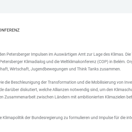
KONFERENZ
Petersberger Impulsen im Auswärtigen Amt zur Lage des Klimas. Die Ver
Petersberger Klimadialog und die Weltklimakonferenz (COP) in Belém. Or
schaft, Wirtschaft, Jugendbewegungen und Think Tanks zusammen.
ie die Beschleunigung der Transformation und die Mobilisierung von Inves
de darüber diskutiert, welche Allianzen notwendig sind, um den Klima
kten Zusammenarbeit zwischen Ländern mit ambitionierten Klimazielen b
e Klimapolitik der Bundesregierung zu formulieren und Impulse für die i