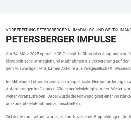
ZUM
HAUPTNAVIGATION
WEBSEITENSUCHE
LINKS
HAUPTINHALT
ÖFFNEN
ÖFFNEN
ZUR
BARRIEREFREIHEIT
VORBEREITUNG PETERSBERGER KLIMADIALOG UND WELTKLIMA
PETERSBERGER IMPULSE
Am 24. März 2025 sprach HCE-Geschäftsführer Max Jungmann auf den 
klimapolitische Strategien und Maßnahmen als Vorbereitung auf den 
dem Auswärtigen Amt, kamen Akteure aus Zivilgesellschaft, Wissen
Im Mittelpunkt standen zentrale klimapolitische Herausforderungen w
Anforderungen im Globalen Süden berücksichtigt wurden. Weiter wur
weiter voranzutreiben. Dabei wurde die Notwendigkeit einer verstär
um konkrete Maßnahmen zu beschließen.
Ziel der Veranstaltung war es, zukunftsweisende Empfehlungen für di