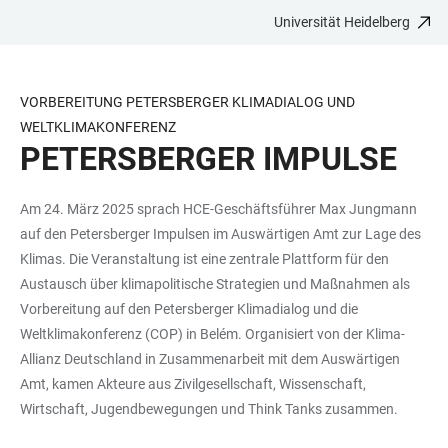
Universität Heidelberg
ZUM
HAUPTNAVIGATION
WEBSEITENSUCHE
LINKS
HAUPTINHALT
ÖFFNEN
ÖFFNEN
ZUR
BARRIEREFREIHEIT
VORBEREITUNG PETERSBERGER KLIMADIALOG UND
WELTKLIMAKONFERENZ
PETERSBERGER IMPULSE
Am 24. März 2025 sprach HCE-Geschäftsführer Max Jungmann
auf den Petersberger Impulsen im Auswärtigen Amt zur Lage des
Klimas. Die Veranstaltung ist eine zentrale Plattform für den
Austausch über klimapolitische Strategien und Maßnahmen als
Vorbereitung auf den Petersberger Klimadialog und die
Weltklimakonferenz (COP) in Belém. Organisiert von der Klima-
Allianz Deutschland in Zusammenarbeit mit dem Auswärtigen
Amt, kamen Akteure aus Zivilgesellschaft, Wissenschaft,
Wirtschaft, Jugendbewegungen und Think Tanks zusammen.