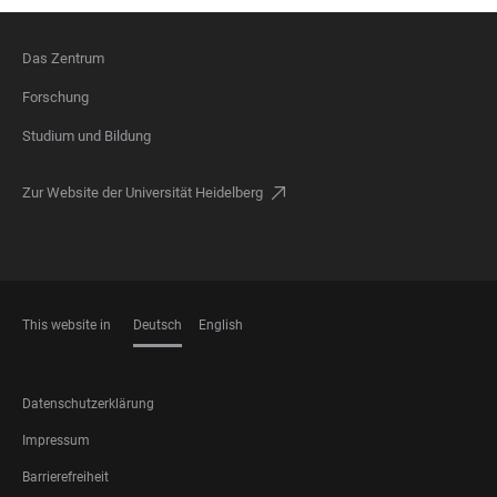
Das Zentrum
FOOTER
Forschung
Studium und Bildung
Zur Website der Universität Heidelberg
This website in
Deutsch
English
SPRACHEN
FOOTER
Datenschutzerklärung
LEGAL
Impressum
Barrierefreiheit