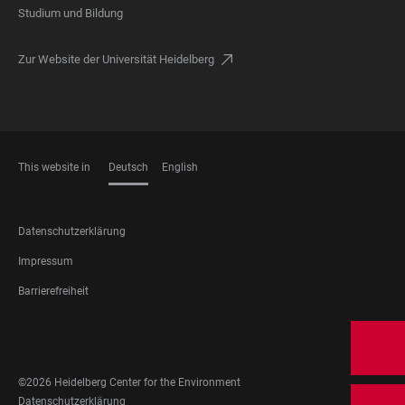
Studium und Bildung
Zur Website der Universität Heidelberg
This website in
Deutsch
English
SPRACHEN
FOOTER
Datenschutzerklärung
LEGAL
Impressum
Barrierefreiheit
FOOTER
SOCIAL
MEDIA
©2026 Heidelberg Center for the Environment
FOOTER
Datenschutzerklärung