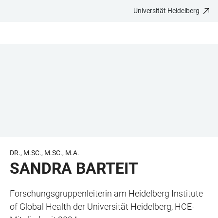
Universität Heidelberg
ZUM
HAUPTNAVIGATION
WEBSEITENSUCHE
LINKS
HAUPTINHALT
ÖFFNEN
ÖFFNEN
ZUR
BARRIEREFREIHEIT
DR., M.SC., M.SC., M.A.
SANDRA BARTEIT
Forschungsgruppenleiterin am Heidelberg Institute
of Global Health der Universität Heidelberg, HCE-